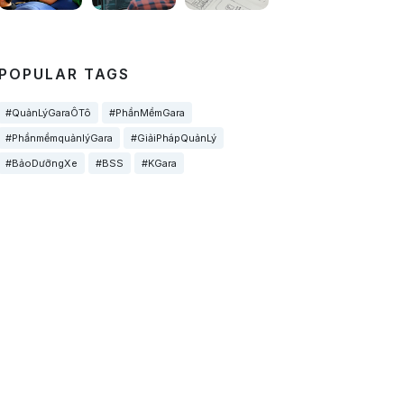
POPULAR TAGS
#QuảnLýGaraÔTô
#PhầnMềmGara
#PhầnmềmquảnlýGara
#GiảiPhápQuảnLý
#BảoDưỡngXe
#BSS
#KGara