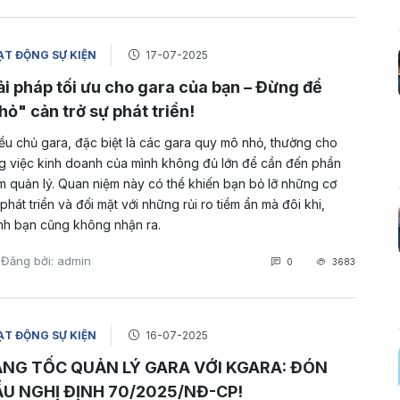
T ĐỘNG SỰ KIỆN
17-07-2025
ải pháp tối ưu cho gara của bạn – Đừng để
hỏ" cản trở sự phát triển!
ều chủ gara, đặc biệt là các gara quy mô nhỏ, thường cho
g việc kinh doanh của mình không đủ lớn để cần đến phần
 quản lý. Quan niệm này có thể khiến bạn bỏ lỡ những cơ
 phát triển và đối mặt với những rủi ro tiềm ẩn mà đôi khi,
nh bạn cũng không nhận ra.
Đăng bởi: admin
0
3683
T ĐỘNG SỰ KIỆN
16-07-2025
NG TỐC QUẢN LÝ GARA VỚI KGARA: ĐÓN
U NGHỊ ĐỊNH 70/2025/NĐ-CP!