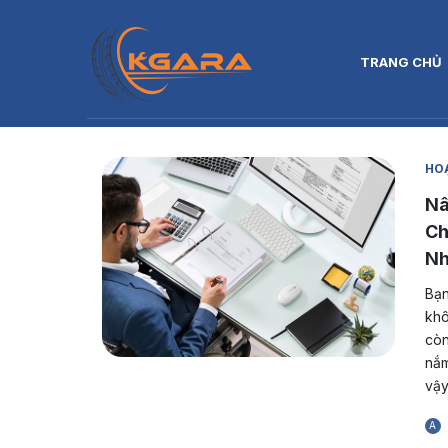
TRANG CHỦ
HOẠ
Nâ
Ch
Nh
Bạn
khô
còn
nắm
vậy
A