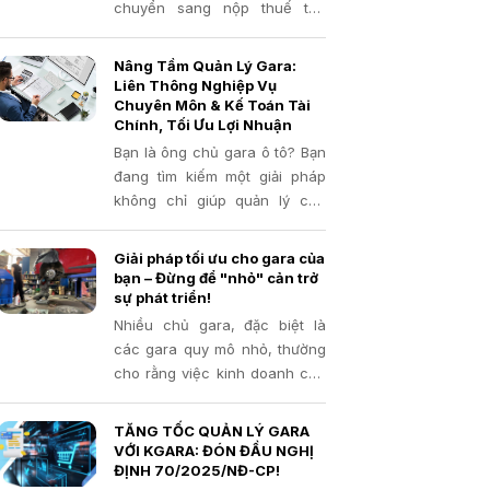
chuyển sang nộp thuế thu
nhập cá nhân trên lợi nhuận
thay vì thuế khoán. Dự kiến
Nâng Tầm Quản Lý Gara:
khoảng 2,3 triệu hộ kinh
Liên Thông Nghiệp Vụ
doanh sẽ không còn phải nộp
Chuyên Môn & Kế Toán Tài
Chính, Tối Ưu Lợi Nhuận
thuế.
Bạn là ông chủ gara ô tô? Bạn
đang tìm kiếm một giải pháp
không chỉ giúp quản lý các
hoạt động sửa chữa, bảo
dưỡng mà còn liên thông chặt
Giải pháp tối ưu cho gara của
chẽ với hệ thống kế toán tài
bạn – Đừng để "nhỏ" cản trở
chính, giúp bạn nắm bắt bức
sự phát triển!
tranh kinh doanh toàn diện và
Nhiều chủ gara, đặc biệt là
tối ưu lợi nhuận? Nếu vậy,
các gara quy mô nhỏ, thường
Kgara chính là chìa khóa mà
cho rằng việc kinh doanh của
bạn đang cần!
mình không đủ lớn để cần đến
phần mềm quản lý. Quan niệm
TĂNG TỐC QUẢN LÝ GARA
này có thể khiến bạn bỏ lỡ
VỚI KGARA: ĐÓN ĐẦU NGHỊ
những cơ hội phát triển và đối
ĐỊNH 70/2025/NĐ-CP!