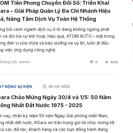
OM Tiên Phong Chuyển Đổi Số: Triển Khai
ara – Giải Pháp Quản Lý Đa Chi Nhánh Hiệu
ả, Nâng Tầm Dịch Vụ Toàn Hệ Thống
ng bối cảnh ngành dịch vụ ô tô đang không ngừng phát
ển và đòi hỏi sự linh hoạt, hiệu quả, ATOM AUTO – một trong
ng đơn vị sửa chữa và bảo dưỡng xe uy tín, luôn đi đầu
ng việc ứng dụng công nghệ
Đăng bởi: admin
0
3420
T ĐỘNG SỰ KIỆN
26-04-2025
ara Chào Mừng Ngày 30/4 và 1/5: 50 Năm
ống Nhất Đất Nước 1975 - 2025
 nay, nhân kỷ niệm 50 năm Ngày Giải phóng miền Nam,
ng nhất đất nước, KGara xin trân trọng gửi lời chúc mừng tới
 cả các đối tác, khách hàng và các bạn đồng hành đang