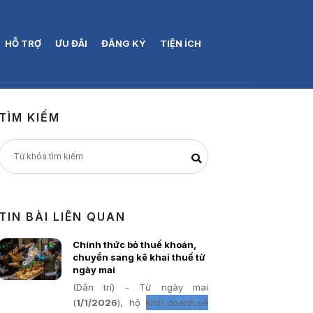
HỖ TRỢ
ƯU ĐÃI
ĐĂNG KÝ
TIỆN ÍCH
TÌM KIẾM
TIN BÀI LIÊN QUAN
Chính thức bỏ thuế khoán,
chuyển sang kê khai thuế từ
ngày mai
(Dân trí) - Từ ngày mai
(
1/1/2026
), hộ
kinh doanh sẽ