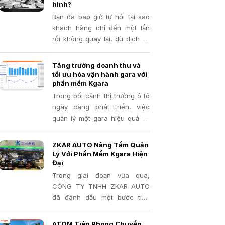
mềm quản lý gara đã và đang
hình?
chứng minh là một công cụ
Bạn đã bao giờ tự hỏi tại sao
đắc lực, giúp các gara tối ưu
khách hàng chỉ đến một lần
hóa quy trình, nâng cao chất
rồi không quay lại, dù dịch vụ
lượng dịch vụ và tăng trưởng
của bạn tốt? Hay bạn "đau
doanh thu
đầu" khi muốn giới thiệu
Tăng trưởng doanh thu và
chương trình khuyến mãi
tối ưu hóa vận hành gara với
nhưng không biết ai là khách
phần mềm Kgara
hàng thân thiết, ai cần chăm
Trong bối cảnh thị trường ô tô
sóc đặc biệt?
ngày càng phát triển, việc
quản lý một gara hiệu quả và
thu hút khách hàng trở nên
quan trọng hơn bao giờ hết.
ZKAR AUTO Nâng Tầm Quản
Bạn đang gặp khó khăn trong
Lý Với Phần Mềm Kgara Hiện
việc quản lý thủ công, bỏ lỡ
Đại
lịch hẹn, thất thoát phụ tùng
Trong giai đoạn vừa qua,
hay khó khăn trong việc chăm
CÔNG TY TNHH ZKAR AUTO
sóc khách hàng? Đã đến lúc
đã đánh dấu một bước tiến
bạn cần một giải pháp công
quan trọng trong công tác
nghệ mạnh mẽ để đưa gara
quản lý hoạt động gara với
ATOM Tiên Phong Chuyển