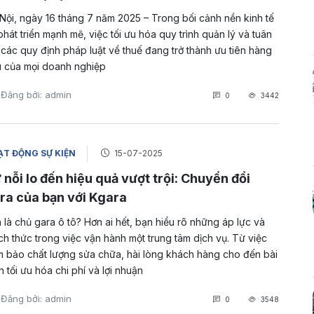
Nội, ngày 16 tháng 7 năm 2025 – Trong bối cảnh nền kinh tế
phát triển mạnh mẽ, việc tối ưu hóa quy trình quản lý và tuân
 các quy định pháp luật về thuế đang trở thành ưu tiên hàng
 của mọi doanh nghiệp
Đăng bởi: admin
0
3442
T ĐỘNG SỰ KIỆN
15-07-2025
 nỗi lo đến hiệu quả vượt trội: Chuyển đổi
ra của bạn với Kgara
 là chủ gara ô tô? Hơn ai hết, bạn hiểu rõ những áp lực và
ch thức trong việc vận hành một trung tâm dịch vụ. Từ việc
 bảo chất lượng sửa chữa, hài lòng khách hàng cho đến bài
n tối ưu hóa chi phí và lợi nhuận
Đăng bởi: admin
0
3548