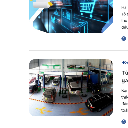
Hà 
số 
thủ
đầu
A
HOẠ
Từ
ga
Bạn
thá
đảm
toá
A