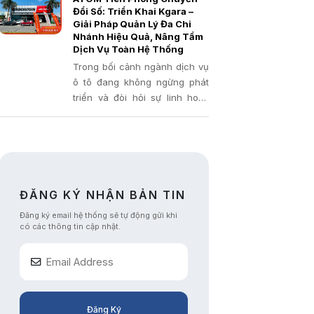
của mình lên một tầm cao mới.
việc triển khai thành công
Đổi Số: Triển Khai Kgara –
phần mềm quản lý gara
Giải Pháp Quản Lý Đa Chi
Nhánh Hiệu Quả, Nâng Tầm
chuyên nghiệp Kgara.
Dịch Vụ Toàn Hệ Thống
Trong bối cảnh ngành dịch vụ
ô tô đang không ngừng phát
triển và đòi hỏi sự linh hoạt,
hiệu quả, ATOM AUTO – một
trong những đơn vị sửa chữa
và bảo dưỡng xe uy tín, luôn đi
đầu trong việc ứng dụng công
nghệ
ĐĂNG KÝ NHẬN BẢN TIN
Đăng ký email hệ thống sẽ tự động gửi khi
có các thông tin cập nhật.
Đăng Ký