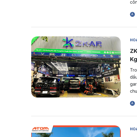
côn
A
HOẠ
ZK
Kg
Tro
dấu
gar
chu
A
HOẠ