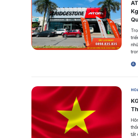
AT
Kg
Qu
Tro
tri
nhữ
tro
A
HOẠ
KG
Th
Hôm
thố
tất