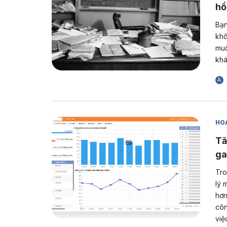
hổ
Bạn
khô
muố
khá
A
HOẠ
Tă
ga
Tro
lý 
hơn
côn
việ