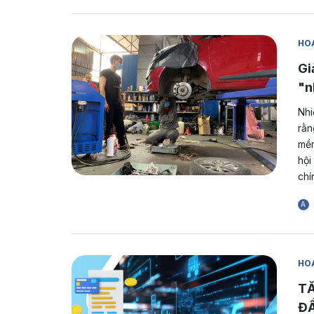
HOẠ
Gi
"n
Nhi
rằn
mềm
hội
chí
A
HOẠ
TĂ
ĐẦ