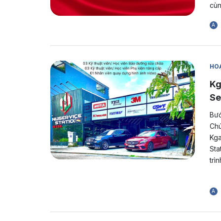
cùn
A
HOẠ
Kg
Se
Bướ
Chú
Kga
Sta
trì
A