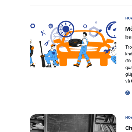
HOẠ
Mỗ
ba
Tro
khá
độn
quả
giú
và 
A
HOẠ
Ch