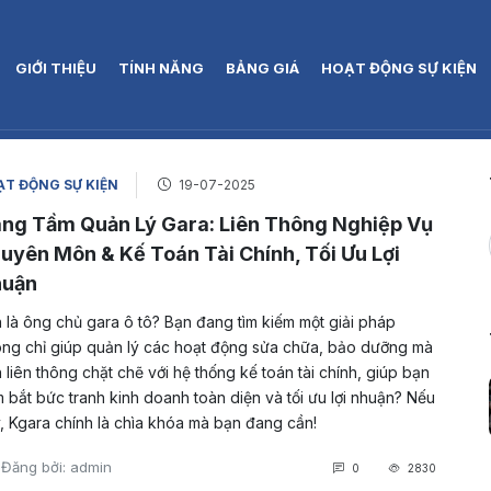
GIỚI THIỆU
TÍNH NĂNG
BẢNG GIÁ
HOẠT ĐỘNG SỰ KIỆN
T ĐỘNG SỰ KIỆN
19-07-2025
ng Tầm Quản Lý Gara: Liên Thông Nghiệp Vụ
uyên Môn & Kế Toán Tài Chính, Tối Ưu Lợi
uận
 là ông chủ gara ô tô? Bạn đang tìm kiếm một giải pháp
ng chỉ giúp quản lý các hoạt động sửa chữa, bảo dưỡng mà
 liên thông chặt chẽ với hệ thống kế toán tài chính, giúp bạn
 bắt bức tranh kinh doanh toàn diện và tối ưu lợi nhuận? Nếu
, Kgara chính là chìa khóa mà bạn đang cần!
Đăng bởi: admin
0
2830