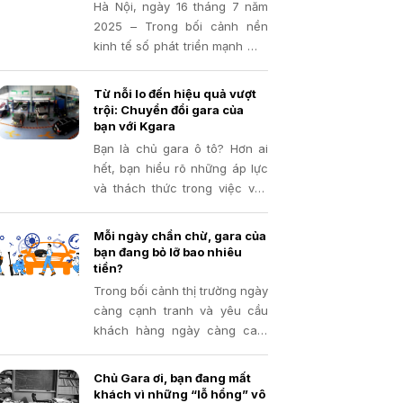
mặt với những rủi ro tiềm ẩn
Hà Nội, ngày 16 tháng 7 năm
mà đôi khi, chính bạn cũng
2025 – Trong bối cảnh nền
không nhận ra.
kinh tế số phát triển mạnh mẽ,
việc tối ưu hóa quy trình quản
lý và tuân thủ các quy định
Từ nỗi lo đến hiệu quả vượt
pháp luật về thuế đang trở
trội: Chuyển đổi gara của
thành ưu tiên hàng đầu của
bạn với Kgara
mọi doanh nghiệp
Bạn là chủ gara ô tô? Hơn ai
hết, bạn hiểu rõ những áp lực
và thách thức trong việc vận
hành một trung tâm dịch vụ.
Từ việc đảm bảo chất lượng
Mỗi ngày chần chừ, gara của
sửa chữa, hài lòng khách
bạn đang bỏ lỡ bao nhiêu
hàng cho đến bài toán tối ưu
tiền?
hóa chi phí và lợi nhuận
Trong bối cảnh thị trường ngày
càng cạnh tranh và yêu cầu
khách hàng ngày càng cao,
việc quản lý hiệu quả mọi hoạt
động trong gara trở nên quan
Chủ Gara ơi, bạn đang mất
trọng hơn bao giờ hết. Phần
khách vì những “lỗ hổng” vô