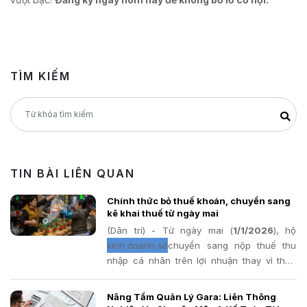
TÌM KIẾM
TIN BÀI LIÊN QUAN
Chính thức bỏ thuế khoán, chuyển sang
kê khai thuế từ ngày mai
(Dân trí) - Từ ngày mai (
1/1/2026
kinh doanh sẽ
chuyển sang nộp thuế thu
nhập cá nhân trên lợi nhuận thay vì thuế
khoán. Dự kiến khoảng 2,3 triệu hộ kinh
doanh sẽ không còn phải nộp thuế.
Nâng Tầm Quản Lý Gara: Liên Thông