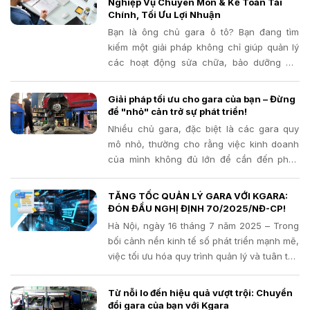
Nghiệp Vụ Chuyên Môn & Kế Toán Tài
Chính, Tối Ưu Lợi Nhuận
Bạn là ông chủ gara ô tô? Bạn đang tìm
kiếm một giải pháp không chỉ giúp quản lý
các hoạt động sửa chữa, bảo dưỡng mà
còn liên thông chặt chẽ với hệ thống kế
toán tài chính, giúp bạn nắm bắt bức tranh
Giải pháp tối ưu cho gara của bạn – Đừng
kinh doanh toàn diện và tối ưu lợi nhuận?
để "nhỏ" cản trở sự phát triển!
Nếu vậy, Kgara chính là chìa khóa mà bạn
Nhiều chủ gara, đặc biệt là các gara quy
đang cần!
mô nhỏ, thường cho rằng việc kinh doanh
của mình không đủ lớn để cần đến phần
mềm quản lý. Quan niệm này có thể khiến
bạn bỏ lỡ những cơ hội phát triển và đối
TĂNG TỐC QUẢN LÝ GARA VỚI KGARA:
mặt với những rủi ro tiềm ẩn mà đôi khi,
ĐÓN ĐẦU NGHỊ ĐỊNH 70/2025/NĐ-CP!
chính bạn cũng không nhận ra.
Hà Nội, ngày 16 tháng 7 năm 2025 – Trong
bối cảnh nền kinh tế số phát triển mạnh mẽ,
việc tối ưu hóa quy trình quản lý và tuân thủ
các quy định pháp luật về thuế đang trở
thành ưu tiên hàng đầu của mọi doanh
Từ nỗi lo đến hiệu quả vượt trội: Chuyển
nghiệp
đổi gara của bạn với Kgara