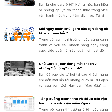
Bạn là chủ gara ô tô? Hơn ai hết, bạn hiểu
rõ những áp lực và thách thức trong việc
vận hành một trung tâm dịch vụ. Từ việc
đảm bảo chất lượng sửa chữa, hài lòng
khách hàng cho đến bài toán tối ưu hóa chi
Mỗi ngày chần chừ, gara của bạn đang bỏ
phí và lợi nhuận
lỡ bao nhiêu tiền?
Trong bối cảnh thị trường ngày càng cạnh
tranh và yêu cầu khách hàng ngày càng
cao, việc quản lý hiệu quả mọi hoạt động
trong gara trở nên quan trọng hơn bao giờ
hết. Phần mềm quản lý gara đã và đang
Chủ Gara ơi, bạn đang mất khách vì
chứng minh là một công cụ đắc lực, giúp
những “lỗ hổng” vô hình?
các gara tối ưu hóa quy trình, nâng cao
Bạn đã bao giờ tự hỏi tại sao khách hàng
chất lượng dịch vụ và tăng trưởng doanh
chỉ đến một lần rồi không quay lại, dù dịch
thu
vụ của bạn tốt? Hay bạn "đau đầu" khi
muốn giới thiệu chương trình khuyến mãi
nhưng không biết ai là khách hàng thân
Tăng trưởng doanh thu và tối ưu hóa vận
thiết, ai cần chăm sóc đặc biệt?
hành gara với phần mềm Kgara
Trong bối cảnh thị trường ô tô ngày càng