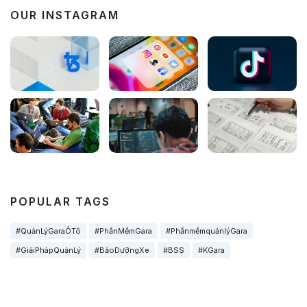
OUR INSTAGRAM
POPULAR TAGS
#QuảnLýGaraÔTô
#PhầnMềmGara
#PhầnmềmquảnlýGara
#GiảiPhápQuảnLý
#BảoDưỡngXe
#BSS
#KGara