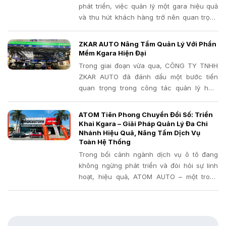
phát triển, việc quản lý một gara hiệu quả
và thu hút khách hàng trở nên quan trọng
hơn bao giờ hết. Bạn đang gặp khó khăn
trong việc quản lý thủ công, bỏ lỡ lịch hẹn,
ZKAR AUTO Nâng Tầm Quản Lý Với Phần
thất thoát phụ tùng hay khó khăn trong việc
Mềm Kgara Hiện Đại
chăm sóc khách hàng? Đã đến lúc bạn cần
Trong giai đoạn vừa qua, CÔNG TY TNHH
một giải pháp công nghệ mạnh mẽ để đưa
ZKAR AUTO đã đánh dấu một bước tiến
gara của mình lên một tầm cao mới.
quan trọng trong công tác quản lý hoạt
động gara với việc triển khai thành công
phần mềm quản lý gara chuyên nghiệp
ATOM Tiên Phong Chuyển Đổi Số: Triển
Kgara.
Khai Kgara – Giải Pháp Quản Lý Đa Chi
Nhánh Hiệu Quả, Nâng Tầm Dịch Vụ
Toàn Hệ Thống
Trong bối cảnh ngành dịch vụ ô tô đang
không ngừng phát triển và đòi hỏi sự linh
hoạt, hiệu quả, ATOM AUTO – một trong
những đơn vị sửa chữa và bảo dưỡng xe uy
tín, luôn đi đầu trong việc ứng dụng công
nghệ