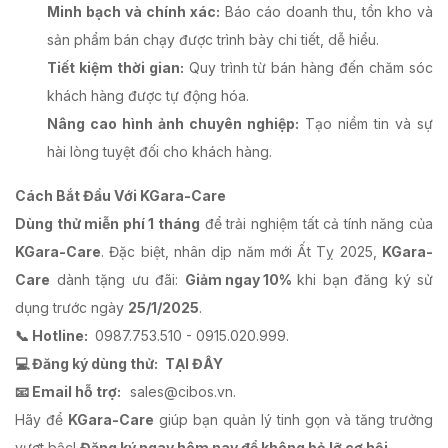
Minh bạch và chính xác:
Báo cáo doanh thu, tồn kho và
sản phẩm bán chạy được trình bày chi tiết, dễ hiểu.
Tiết kiệm thời gian:
Quy trình từ bán hàng đến chăm sóc
khách hàng được tự động hóa.
Nâng cao hình ảnh chuyên nghiệp:
Tạo niềm tin và sự
hài lòng tuyệt đối cho khách hàng.
Cách Bắt Đầu Với KGara-Care
Dùng thử miễn phí 1 tháng
để trải nghiệm tất cả tính năng của
KGara-Care
. Đặc biệt, nhân dịp năm mới Ất Tỵ 2025,
KGara-
Care
dành tặng ưu đãi:
Giảm ngay 10%
khi bạn đăng ký sử
dụng trước ngày
25/1/2025
.
📞 Hotline:
0987.753.510 - 0915.020.999.
💻 Đăng ký dùng thử:
TẠI ĐÂY
📧 Email hỗ trợ:
sales@cibos.vn.
Hãy để
KGara-Care
giúp bạn quản lý tinh gọn và tăng trưởng
vượt bậc!
Đăng ký ngay hôm nay để không bỏ lỡ cơ hội.