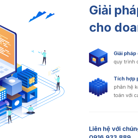
Giải ph
cho doa
Giải pháp
quy trình 
Tích hợp 
phân hệ k
toán với c
Liên hệ với chún
0916.933.889