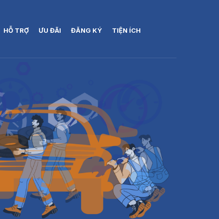
HỖ TRỢ
ƯU ĐÃI
ĐĂNG KÝ
TIỆN ÍCH