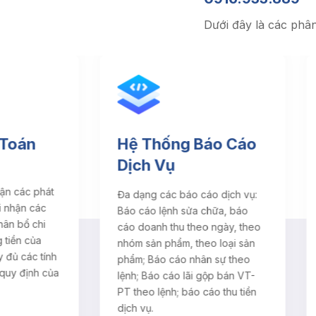
Dưới đây là các phâ
 Thống Báo Cáo
Quản Lý Kho Phụ
ch Vụ
Tùng
ạng các báo cáo dịch vụ:
Giám sát các phiếu xuất nh
cáo lệnh sửa chữa, báo
kho, theo dõi được xuất nh
doanh thu theo ngày, theo
tồn của các sản phẩm. Nhậ
 sản phẩm, theo loại sản
xuất kho có số liệu cụ thể.
m; Báo cáo nhân sự theo
; Báo cáo lãi gộp bán VT-
heo lệnh; báo cáo thu tiền
 vụ.