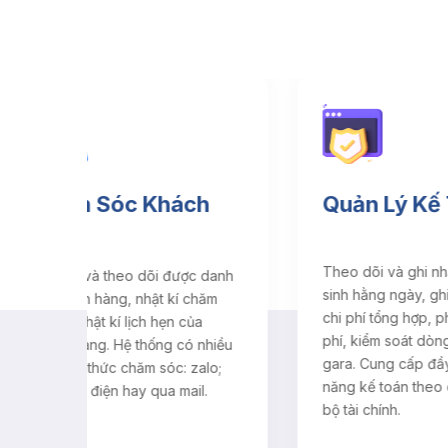
ch
Quản Lý Kế Toán
Hệ
Dị
Theo dõi và ghi nhận các phát
c danh
Đa d
sinh hằng ngày, ghi nhận các
chăm
Báo 
chi phí tổng hợp, phân bổ chi
ủa
cáo 
phí, kiểm soát dòng tiền của
 nhiều
nhóm
gara. Cung cấp đầy đủ các tính
zalo;
phẩ
năng kế toán theo quy định của
l.
lệnh
bộ tài chính.
PT t
dịch