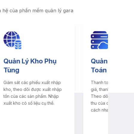
n hệ của phần mềm quản lý gara
Quản Lý Thanh
Quản
Toán
Theo d
ập
Thanh toán ngay trên sổ báo
và lịch
ập
giá, thanh toán được nhiều lần.
được b
p
Theo dõi được công nợ phải
nhắc c
thu của các khách hàng một
ngày, t
cách nhanh chóng, chính xác.