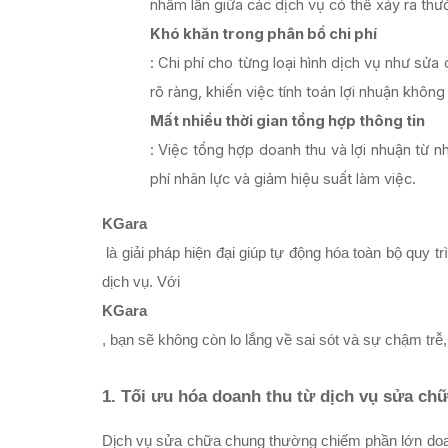
nhầm lẫn giữa các dịch vụ có thể xảy ra th
Khó khăn trong phân bổ chi phí
: Chi phí cho từng loại hình dịch vụ như s
rõ ràng, khiến việc tính toán lợi nhuận không
Mất nhiều thời gian tổng hợp thông tin
: Việc tổng hợp doanh thu và lợi nhuận từ n
phí nhân lực và giảm hiệu suất làm việc.
KGara
 là giải pháp hiện đại giúp tự động hóa toàn bộ quy trình quản lý doanh thu, chi phí và lợi nhuận theo từng loại hình 
dịch vụ. Với 
KGara
, bạn sẽ không còn lo lắng về sai sót và sự chậm trễ,
1. Tối ưu hóa doanh thu từ dịch vụ sửa ch
Dịch vụ sửa chữa chung thường chiếm phần lớn doanh