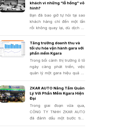
trọng hơn bao giờ hết. Phần
khách vì những “lỗ hổng” vô
mềm quản lý gara đã và đang
hình?
chứng minh là một công cụ
Bạn đã bao giờ tự hỏi tại sao
đắc lực, giúp các gara tối ưu
khách hàng chỉ đến một lần
hóa quy trình, nâng cao chất
rồi không quay lại, dù dịch vụ
lượng dịch vụ và tăng trưởng
của bạn tốt? Hay bạn "đau
doanh thu
đầu" khi muốn giới thiệu
Tăng trưởng doanh thu và
chương trình khuyến mãi
tối ưu hóa vận hành gara với
nhưng không biết ai là khách
phần mềm Kgara
hàng thân thiết, ai cần chăm
Trong bối cảnh thị trường ô tô
sóc đặc biệt?
ngày càng phát triển, việc
quản lý một gara hiệu quả và
thu hút khách hàng trở nên
quan trọng hơn bao giờ hết.
ZKAR AUTO Nâng Tầm Quản
Bạn đang gặp khó khăn trong
Lý Với Phần Mềm Kgara Hiện
việc quản lý thủ công, bỏ lỡ
Đại
lịch hẹn, thất thoát phụ tùng
Trong giai đoạn vừa qua,
hay khó khăn trong việc chăm
CÔNG TY TNHH ZKAR AUTO
sóc khách hàng? Đã đến lúc
đã đánh dấu một bước tiến
bạn cần một giải pháp công
quan trọng trong công tác