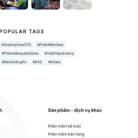
POPULAR TAGS
#QuảnLýGaraÔTô
#PhầnMềmGara
#PhầnmềmquảnlýGara
#GiảiPhápQuảnLý
#BảoDưỡngXe
#BSS
#KGara
h
Sản phẩm - dịch vụ khác
Phần mềm kế toán
Phần mềm bán hàng