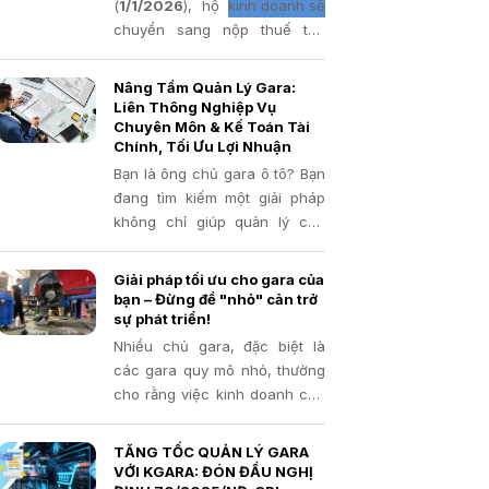
(
1/1/2026
), hộ
kinh doanh sẽ
chuyển sang nộp thuế thu
nhập cá nhân trên lợi nhuận
thay vì thuế khoán. Dự kiến
Nâng Tầm Quản Lý Gara:
khoảng 2,3 triệu hộ kinh
Liên Thông Nghiệp Vụ
doanh sẽ không còn phải nộp
Chuyên Môn & Kế Toán Tài
Chính, Tối Ưu Lợi Nhuận
thuế.
Bạn là ông chủ gara ô tô? Bạn
đang tìm kiếm một giải pháp
không chỉ giúp quản lý các
hoạt động sửa chữa, bảo
dưỡng mà còn liên thông chặt
Giải pháp tối ưu cho gara của
chẽ với hệ thống kế toán tài
bạn – Đừng để "nhỏ" cản trở
chính, giúp bạn nắm bắt bức
sự phát triển!
tranh kinh doanh toàn diện và
Nhiều chủ gara, đặc biệt là
tối ưu lợi nhuận? Nếu vậy,
các gara quy mô nhỏ, thường
Kgara chính là chìa khóa mà
cho rằng việc kinh doanh của
bạn đang cần!
mình không đủ lớn để cần đến
phần mềm quản lý. Quan niệm
TĂNG TỐC QUẢN LÝ GARA
này có thể khiến bạn bỏ lỡ
VỚI KGARA: ĐÓN ĐẦU NGHỊ