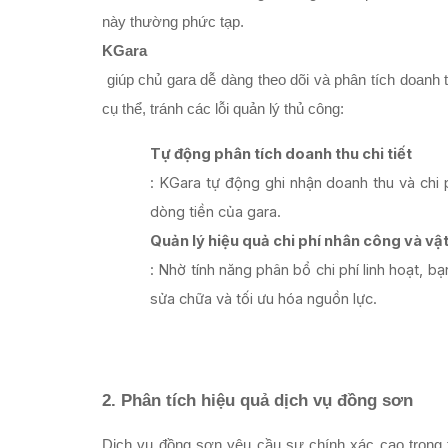
này thường phức tạp. 
KGara
 giúp chủ gara dễ dàng theo dõi và phân tích doanh thu, chi phí vật liệu và nhân công cho từng dịch vụ sửa chữa 
cụ thể, tránh các lỗi quản lý thủ công:
Tự động phân tích doanh thu chi tiết
: KGara tự động ghi nhận doanh thu và chi 
dòng tiền của gara.
Quản lý hiệu quả chi phí nhân công và vật
: Nhờ tính năng phân bổ chi phí linh hoạt, b
sửa chữa và tối ưu hóa nguồn lực.
2. Phân tích hiệu quả dịch vụ đồng sơn
Dịch vụ đồng sơn yêu cầu sự chính xác cao trong t