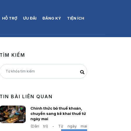
HỖ TRỢ
ƯU ĐÃI
ĐĂNG KÝ
TIỆN ÍCH
TÌM KIẾM
TIN BÀI LIÊN QUAN
Chính thức bỏ thuế khoán,
chuyển sang kê khai thuế từ
ngày mai
(Dân trí) - Từ ngày mai