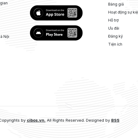
 gian
Bảng giá
Hoạt động sự ki
Hỗ trợ
Ưu đãi
Đăng ký
Hà Nội
Tiện ích
Copyrights by
cibos.vn.
All Rights Reserved. Designed by
BSS