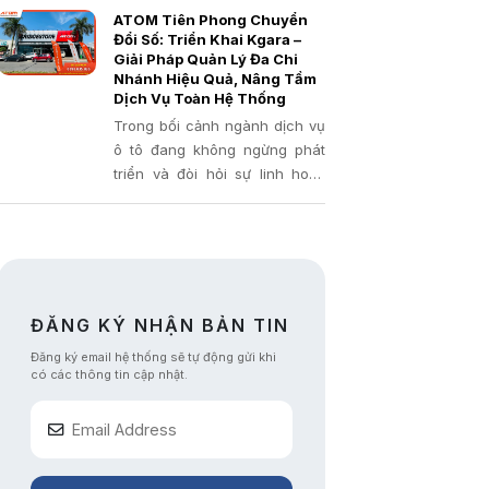
nghệ mạnh mẽ để đưa gara
quản lý hoạt động gara với
ATOM Tiên Phong Chuyển
của mình lên một tầm cao mới.
việc triển khai thành công
Đổi Số: Triển Khai Kgara –
phần mềm quản lý gara
Giải Pháp Quản Lý Đa Chi
Nhánh Hiệu Quả, Nâng Tầm
chuyên nghiệp Kgara.
Dịch Vụ Toàn Hệ Thống
Trong bối cảnh ngành dịch vụ
ô tô đang không ngừng phát
triển và đòi hỏi sự linh hoạt,
hiệu quả, ATOM AUTO – một
trong những đơn vị sửa chữa
và bảo dưỡng xe uy tín, luôn đi
đầu trong việc ứng dụng công
nghệ
ĐĂNG KÝ NHẬN BẢN TIN
Đăng ký email hệ thống sẽ tự động gửi khi
có các thông tin cập nhật.