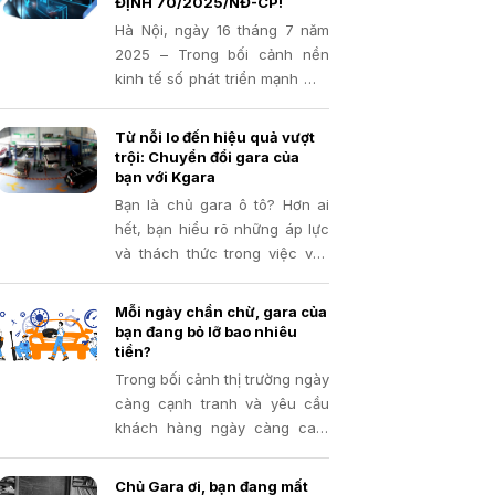
những cơ hội phát triển và đối
ĐỊNH 70/2025/NĐ-CP!
mặt với những rủi ro tiềm ẩn
Hà Nội, ngày 16 tháng 7 năm
mà đôi khi, chính bạn cũng
2025 – Trong bối cảnh nền
không nhận ra.
kinh tế số phát triển mạnh mẽ,
việc tối ưu hóa quy trình quản
lý và tuân thủ các quy định
Từ nỗi lo đến hiệu quả vượt
pháp luật về thuế đang trở
trội: Chuyển đổi gara của
thành ưu tiên hàng đầu của
bạn với Kgara
mọi doanh nghiệp
Bạn là chủ gara ô tô? Hơn ai
hết, bạn hiểu rõ những áp lực
và thách thức trong việc vận
hành một trung tâm dịch vụ.
Từ việc đảm bảo chất lượng
Mỗi ngày chần chừ, gara của
sửa chữa, hài lòng khách
bạn đang bỏ lỡ bao nhiêu
hàng cho đến bài toán tối ưu
tiền?
hóa chi phí và lợi nhuận
Trong bối cảnh thị trường ngày
càng cạnh tranh và yêu cầu
khách hàng ngày càng cao,
việc quản lý hiệu quả mọi hoạt
động trong gara trở nên quan
Chủ Gara ơi, bạn đang mất