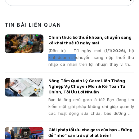
TIN BÀI LIÊN QUAN
Chính thức bỏ thuế khoán, chuyển sang
kê khai thuế từ ngày mai
(Dân trí) - Từ ngày mai (
1/1/2026
kinh doanh sẽ
chuyển sang nộp thuế thu
nhập cá nhân trên lợi nhuận thay vì thuế
khoán. Dự kiến khoảng 2,3 triệu hộ kinh
doanh sẽ không còn phải nộp thuế.
Nâng Tầm Quản Lý Gara: Liên Thông
Nghiệp Vụ Chuyên Môn & Kế Toán Tài
Chính, Tối Ưu Lợi Nhuận
Bạn là ông chủ gara ô tô? Bạn đang tìm
kiếm một giải pháp không chỉ giúp quản lý
các hoạt động sửa chữa, bảo dưỡng mà
còn liên thông chặt chẽ với hệ thống kế
toán tài chính, giúp bạn nắm bắt bức tranh
Giải pháp tối ưu cho gara của bạn – Đừng
kinh doanh toàn diện và tối ưu lợi nhuận?
để "nhỏ" cản trở sự phát triển!