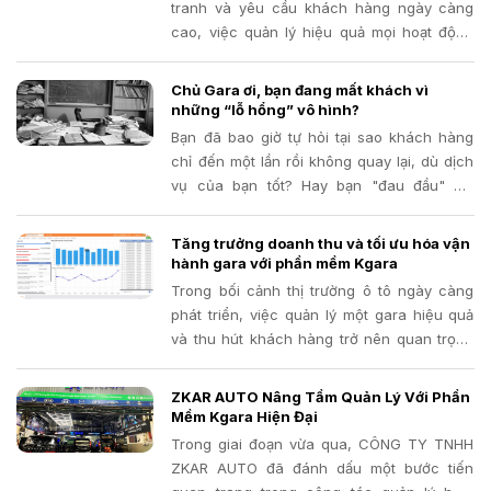
tranh và yêu cầu khách hàng ngày càng
cao, việc quản lý hiệu quả mọi hoạt động
trong gara trở nên quan trọng hơn bao giờ
hết. Phần mềm quản lý gara đã và đang
Chủ Gara ơi, bạn đang mất khách vì
chứng minh là một công cụ đắc lực, giúp
những “lỗ hổng” vô hình?
các gara tối ưu hóa quy trình, nâng cao
Bạn đã bao giờ tự hỏi tại sao khách hàng
chất lượng dịch vụ và tăng trưởng doanh
chỉ đến một lần rồi không quay lại, dù dịch
thu
vụ của bạn tốt? Hay bạn "đau đầu" khi
muốn giới thiệu chương trình khuyến mãi
nhưng không biết ai là khách hàng thân
Tăng trưởng doanh thu và tối ưu hóa vận
thiết, ai cần chăm sóc đặc biệt?
hành gara với phần mềm Kgara
Trong bối cảnh thị trường ô tô ngày càng
phát triển, việc quản lý một gara hiệu quả
và thu hút khách hàng trở nên quan trọng
hơn bao giờ hết. Bạn đang gặp khó khăn
trong việc quản lý thủ công, bỏ lỡ lịch hẹn,
ZKAR AUTO Nâng Tầm Quản Lý Với Phần
thất thoát phụ tùng hay khó khăn trong việc
Mềm Kgara Hiện Đại
chăm sóc khách hàng? Đã đến lúc bạn cần
Trong giai đoạn vừa qua, CÔNG TY TNHH
một giải pháp công nghệ mạnh mẽ để đưa
ZKAR AUTO đã đánh dấu một bước tiến
gara của mình lên một tầm cao mới.