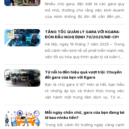
Nếu vậy, Kgara chính là chìa khóa mà bạn
Nhiều chủ gara, đặc biệt là các gara quy
đang cần!
mô nhỏ, thường cho rằng việc kinh doanh
của mình không đủ lớn để cần đến phần
mềm quản lý. Quan niệm này có thể khiến
bạn bỏ lỡ những cơ hội phát triển và đối
TĂNG TỐC QUẢN LÝ GARA VỚI KGARA:
mặt với những rủi ro tiềm ẩn mà đôi khi,
ĐÓN ĐẦU NGHỊ ĐỊNH 70/2025/NĐ-CP!
chính bạn cũng không nhận ra.
Hà Nội, ngày 16 tháng 7 năm 2025 – Trong
bối cảnh nền kinh tế số phát triển mạnh mẽ,
việc tối ưu hóa quy trình quản lý và tuân thủ
các quy định pháp luật về thuế đang trở
thành ưu tiên hàng đầu của mọi doanh
Từ nỗi lo đến hiệu quả vượt trội: Chuyển
nghiệp
đổi gara của bạn với Kgara
Bạn là chủ gara ô tô? Hơn ai hết, bạn hiểu
rõ những áp lực và thách thức trong việc
vận hành một trung tâm dịch vụ. Từ việc
đảm bảo chất lượng sửa chữa, hài lòng
khách hàng cho đến bài toán tối ưu hóa chi
Mỗi ngày chần chừ, gara của bạn đang bỏ
phí và lợi nhuận
lỡ bao nhiêu tiền?
Trong bối cảnh thị trường ngày càng cạnh