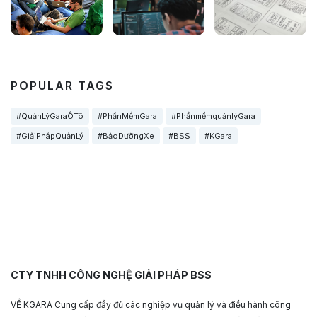
POPULAR TAGS
#QuảnLýGaraÔTô
#PhầnMềmGara
#PhầnmềmquảnlýGara
#GiảiPhápQuảnLý
#BảoDưỡngXe
#BSS
#KGara
CTY TNHH CÔNG NGHỆ GIẢI PHÁP BSS
VỀ KGARA Cung cấp đầy đủ các nghiệp vụ quản lý và điều hành công