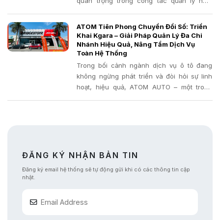
quan trọng trong công tác quản lý hoạt
động gara với việc triển khai thành công
phần mềm quản lý gara chuyên nghiệp
ATOM Tiên Phong Chuyển Đổi Số: Triển
Kgara.
Khai Kgara – Giải Pháp Quản Lý Đa Chi
Nhánh Hiệu Quả, Nâng Tầm Dịch Vụ
Toàn Hệ Thống
Trong bối cảnh ngành dịch vụ ô tô đang
không ngừng phát triển và đòi hỏi sự linh
hoạt, hiệu quả, ATOM AUTO – một trong
những đơn vị sửa chữa và bảo dưỡng xe uy
tín, luôn đi đầu trong việc ứng dụng công
nghệ
ĐĂNG KÝ NHẬN BẢN TIN
Đăng ký email hệ thống sẽ tự động gửi khi có các thông tin cập
nhật.