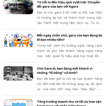
thành ưu tiên hàng đầu của mọi doanh
Từ nỗi lo đến hiệu quả vượt trội: Chuyển
nghiệp
đổi gara của bạn với Kgara
Bạn là chủ gara ô tô? Hơn ai hết, bạn hiểu
rõ những áp lực và thách thức trong việc
vận hành một trung tâm dịch vụ. Từ việc
đảm bảo chất lượng sửa chữa, hài lòng
khách hàng cho đến bài toán tối ưu hóa chi
Mỗi ngày chần chừ, gara của bạn đang bỏ
phí và lợi nhuận
lỡ bao nhiêu tiền?
Trong bối cảnh thị trường ngày càng cạnh
tranh và yêu cầu khách hàng ngày càng
cao, việc quản lý hiệu quả mọi hoạt động
trong gara trở nên quan trọng hơn bao giờ
hết. Phần mềm quản lý gara đã và đang
Chủ Gara ơi, bạn đang mất khách vì
chứng minh là một công cụ đắc lực, giúp
những “lỗ hổng” vô hình?
các gara tối ưu hóa quy trình, nâng cao
Bạn đã bao giờ tự hỏi tại sao khách hàng
chất lượng dịch vụ và tăng trưởng doanh
chỉ đến một lần rồi không quay lại, dù dịch
thu
vụ của bạn tốt? Hay bạn "đau đầu" khi
muốn giới thiệu chương trình khuyến mãi
nhưng không biết ai là khách hàng thân
Tăng trưởng doanh thu và tối ưu hóa vận
thiết, ai cần chăm sóc đặc biệt?
hành gara với phần mềm Kgara