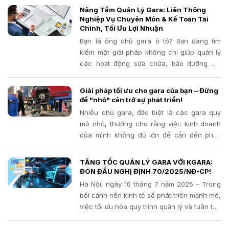
doanh sẽ không còn phải nộp thuế.
Nâng Tầm Quản Lý Gara: Liên Thông
Nghiệp Vụ Chuyên Môn & Kế Toán Tài
Chính, Tối Ưu Lợi Nhuận
Bạn là ông chủ gara ô tô? Bạn đang tìm
kiếm một giải pháp không chỉ giúp quản lý
các hoạt động sửa chữa, bảo dưỡng mà
còn liên thông chặt chẽ với hệ thống kế
toán tài chính, giúp bạn nắm bắt bức tranh
Giải pháp tối ưu cho gara của bạn – Đừng
kinh doanh toàn diện và tối ưu lợi nhuận?
để "nhỏ" cản trở sự phát triển!
Nếu vậy, Kgara chính là chìa khóa mà bạn
Nhiều chủ gara, đặc biệt là các gara quy
đang cần!
mô nhỏ, thường cho rằng việc kinh doanh
của mình không đủ lớn để cần đến phần
mềm quản lý. Quan niệm này có thể khiến
bạn bỏ lỡ những cơ hội phát triển và đối
TĂNG TỐC QUẢN LÝ GARA VỚI KGARA:
mặt với những rủi ro tiềm ẩn mà đôi khi,
ĐÓN ĐẦU NGHỊ ĐỊNH 70/2025/NĐ-CP!
chính bạn cũng không nhận ra.
Hà Nội, ngày 16 tháng 7 năm 2025 – Trong
bối cảnh nền kinh tế số phát triển mạnh mẽ,
việc tối ưu hóa quy trình quản lý và tuân thủ
các quy định pháp luật về thuế đang trở