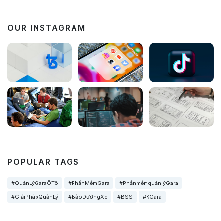
OUR INSTAGRAM
POPULAR TAGS
#QuảnLýGaraÔTô
#PhầnMềmGara
#PhầnmềmquảnlýGara
#GiảiPhápQuảnLý
#BảoDưỡngXe
#BSS
#KGara