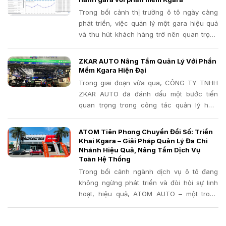
Trong bối cảnh thị trường ô tô ngày càng
phát triển, việc quản lý một gara hiệu quả
và thu hút khách hàng trở nên quan trọng
hơn bao giờ hết. Bạn đang gặp khó khăn
trong việc quản lý thủ công, bỏ lỡ lịch hẹn,
ZKAR AUTO Nâng Tầm Quản Lý Với Phần
thất thoát phụ tùng hay khó khăn trong việc
Mềm Kgara Hiện Đại
chăm sóc khách hàng? Đã đến lúc bạn cần
Trong giai đoạn vừa qua, CÔNG TY TNHH
một giải pháp công nghệ mạnh mẽ để đưa
ZKAR AUTO đã đánh dấu một bước tiến
gara của mình lên một tầm cao mới.
quan trọng trong công tác quản lý hoạt
động gara với việc triển khai thành công
phần mềm quản lý gara chuyên nghiệp
ATOM Tiên Phong Chuyển Đổi Số: Triển
Kgara.
Khai Kgara – Giải Pháp Quản Lý Đa Chi
Nhánh Hiệu Quả, Nâng Tầm Dịch Vụ
Toàn Hệ Thống
Trong bối cảnh ngành dịch vụ ô tô đang
không ngừng phát triển và đòi hỏi sự linh
hoạt, hiệu quả, ATOM AUTO – một trong
những đơn vị sửa chữa và bảo dưỡng xe uy
tín, luôn đi đầu trong việc ứng dụng công